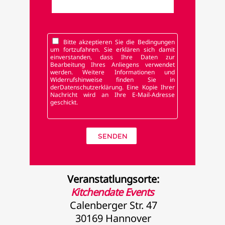
Bitte akzeptieren Sie die Bedingungen
um fortzufahren. Sie erklären sich damit
einverstanden, dass Ihre Daten zur
Bearbeitung Ihres Anliegens verwendet
werden. Weitere Informationen und
Widerrufshinweise finden Sie in
der
Datenschutzerklärung
. Eine Kopie Ihrer
Nachricht wird an Ihre E-Mail-Adresse
geschickt.
Veranstatlungsorte:
Kitchendate Events
Calenberger Str. 47
30169 Hannover