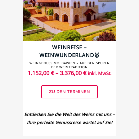
WEINREISE –
WEINWUNDERLAND🥇
MOLDAWIEN: EIN GENUSS FÜR
WEINGENUSS MOLDAWIEN – AUF DEN SPUREN
DER WEINTRADITION
ALLE SINNE
1.152,00
€
–
3.376,00
€
inkl. MwSt.
ZU DEN TERMINEN
Entdecken Sie die Welt des Weins mit uns –
Ihre perfekte Genussreise wartet auf Sie!