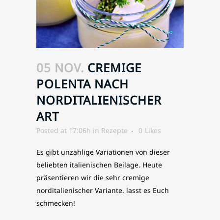
05 NOV.
CREMIGE
POLENTA NACH
NORDITALIENISCHER
ART
Posted at 17:06h
in
Rezepte
0
Likes
Es gibt unzählige Variationen von dieser
beliebten italienischen Beilage. Heute
präsentieren wir die sehr cremige
norditalienischer Variante. lasst es Euch
schmecken!