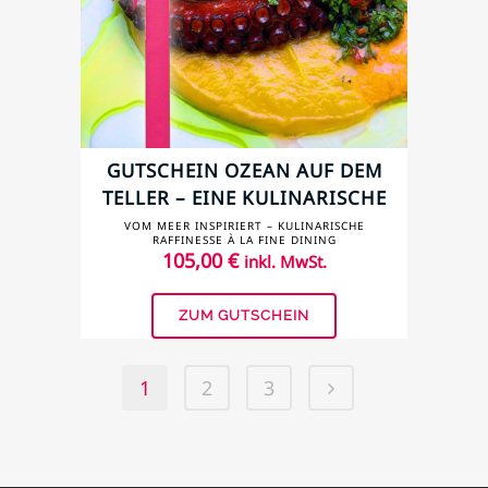
GUTSCHEIN OZEAN AUF DEM
TELLER – EINE KULINARISCHE
REISE ANS MEER
VOM MEER INSPIRIERT – KULINARISCHE
RAFFINESSE À LA FINE DINING
105,00
€
inkl. MwSt.
ZUM GUTSCHEIN
1
2
3