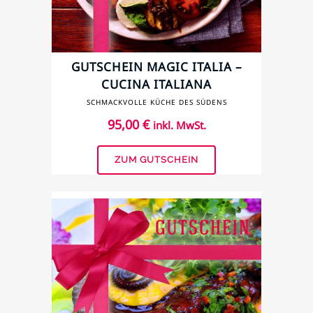
GUTSCHEIN MAGIC ITALIA –
CUCINA ITALIANA
APPASSIONATA
SCHMACKVOLLE KÜCHE DES SÜDENS
95,00
€
inkl. MwSt.
ZUM GUTSCHEIN